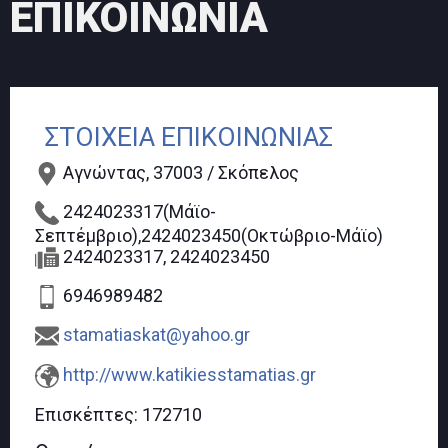
ΕΠΙΚΟΙΝΩΝΙΑ
ΣΤΟΙΧΕΙΑ ΕΠΙΚΟΙΝΩΝΙΑΣ
Αγνώντας, 37003 / Σκόπελος
2424023317(Μάϊο-
Σεπτέμβριο),2424023450(Οκτώβριο-Μάϊο)
2424023317, 2424023450
6946989482
stamatiaskat@yahoo.gr
http://www.katikiesstamatias.gr
Επισκέπτες:
172710